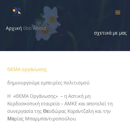
Μετάβαση
στο
περιεχόμενο
Αρχική
About
σχετικά με μας
ΘΕΜΑ οργάνωσης
δημιουργούμε εμπειρίες πολιτισμού
Η «ΘΕΜΑ Οργάνωσης» – η Αστική μη
Κερδοσκοπική εταιρεία – ΑΜΚΕ και αποτελεί τη
συνεργασία της
Θε
οδώρας Καράντζαλη και την
Μα
ρίας Μπαρμπαντιροπούλου.