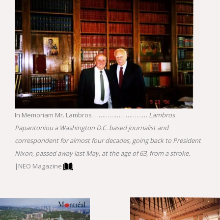
In Memoriam Mr. Lambros …………………………
Lambros
Papantoniou a Washington D.C. based journalist and
correspondent for almost four decades, going back to President
Nixon, passed away last May, at the age of 63, from a stroke.
|NEO Magazine