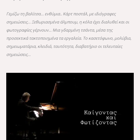
Γεμίζω τη βαλίτσα… ενθύμια.. Κάρτ ποστάλ, με ιδιόγραφες
σημειώσεις… Ξεθωριασμένα άλμπουμ, η κόλα έχει διαλυθεί και οι
φωτογραφίες γέρνουν… Μια γδαρμένη τσάντα, μέσα της
προσεκτικά τακτοποιημένα τα εργαλεία. Το κασετόφωνο, μολύβια,
σημειωματάρια, κλειδιά, ταυτότητα, διαβατήριο
οι τελευταίες
σημειώσεις…