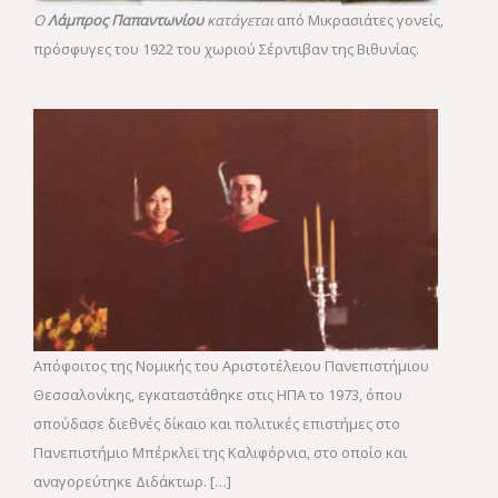
Ο
Λάμπρος Παπαντωνίου
κατάγεται
από Μικρασιάτες γονείς,
πρόσφυγες του 1922 του χωριού Σέρντιβαν της Βιθυνίας.
Απόφοιτος της Νομικής του Αριστοτέλειου Πανεπιστήμιου
Θεσσαλονίκης, εγκαταστάθηκε στις ΗΠΑ το 1973, όπου
σπούδασε διεθνές δίκαιο και πολιτικές επιστήμες στο
Πανεπιστήμιο Μπέρκλεϊ της Καλιφόρνια, στο οποίο και
αναγορεύτηκε Διδάκτωρ. […]