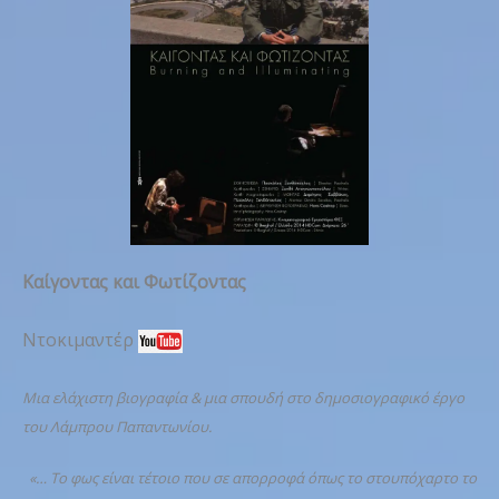
Καίγοντας και Φωτίζοντας
Ντοκιμαντέρ
Μια ελάχιστη βιογραφία & μια σπουδή στο δημοσιογραφικό έργο
του Λάμπρου Παπαντωνίου.
«… Το φως είναι τέτοιο που σε απορροφά όπως το στουπόχαρτο το