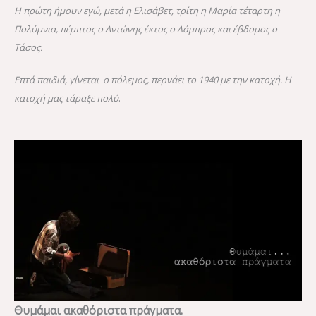
Η πρώτη ήμουν εγώ, μετά η Ελισάβετ, τρίτη η Μαρία τέταρτη η
Πολύμνια, πέμπτος ο Αντώνης έκτος ο Λάμπρος και έβδομος ο
Τάσος.
Επτά παιδιά, γίνεται ο πόλεμος, περνάει το 1940 με την κατοχή. Η
κατοχή μας τάραξε πολύ
.
Θυμάμαι ακαθόριστα πράγματα.