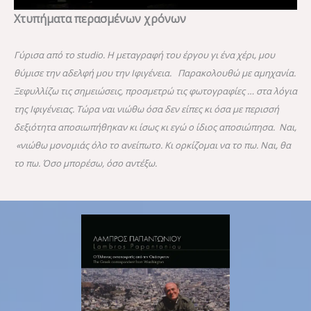
Χτυπήματα περασμένων χρόνων
Γύρισα από το studio. Η μεταγραφή του έργου γι ένα χέρι, μου
θύμισε την αδελφή μου την Ιφιγένεια.
Παρακολουθώ με αμηχανία.
Ξεφυλλίζω τις σημειώσεις, προσμετρώ τις φωτογραφίες … στα λόγια
της Ιφιγένειας. Τώρα ναι νιώθω όσα δεν είπες κι όσα με περισσή
δεξιότητα αποσιωπήθηκαν κι ίσως κι εγώ ο ίδιος αποσιώπησα. Ναι,
«νιώθω μονομιάς όλο το ανείπωτο. Κι ορκίζομαι να το πω. Ναι, θα
το πω. Όσο μπορέσω, όσο αντέξω.