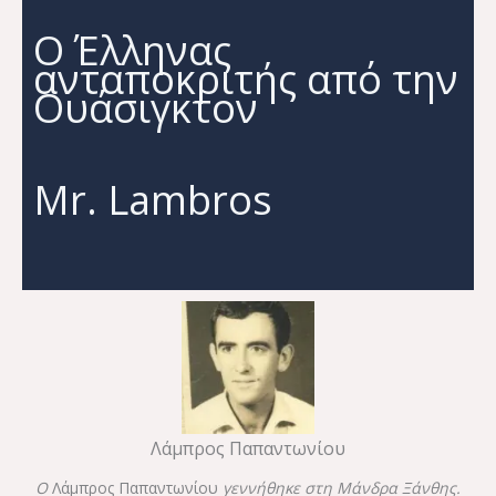
Ο Έλληνας
ανταποκριτής από την
Ουάσιγκτον
Mr. Lambros
Λάμπρος Παπαντωνίου
Ο
Λάμπρος Παπαντωνίου
γεννήθηκε στη Μάνδρα Ξάνθης.