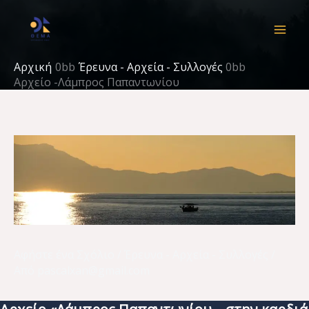
Μετάβαση
στο
περιεχόμενο
Αρχική
Έρευνα - Αρχεία - Συλλογές
Αρχείο -Λάμπρος Παπαντωνίου
Αφήστε ένα Σχόλιο
/
Έρευνα - Αρχεία - Συλλογές
/
Από
pascalxan@gmail.com