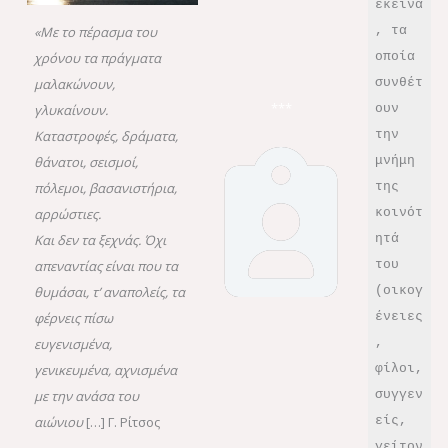
εκείνα
, τα 
«Με το πέρασμα του
οποία 
χρόνου τα πράγματα
συνθέτ
μαλακώνουν,
***
ουν 
γλυκαίνουν.
την 
Καταστροφές, δράματα,
μνήμη 
θάνατοι, σεισμοί,
της 
πόλεμοι, βασανιστήρια,
κοινότ
αρρώστιες.
ητά 
Και δεν τα ξεχνάς. Όχι
του 
απεναντίας είναι που τα
(οικογ
θυμάσαι, τ’ αναπολείς, τα
ένειες
φέρνεις πίσω
, 
ευγενισμένα,
φίλοι, 
γενικευμένα, αχνισμένα
συγγεν
με την ανάσα του
είς, 
αιώνιου
[…] Γ. Ρίτσος
γείτον