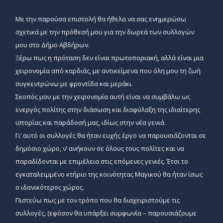
Με την παρούσα επιστολή θα ήθελα να σας ενημερώσω
σχετικά με την πρόθεσή μου για την δωρεά των συλλογών
μου στο Δήμο Αβδήρων.
Ξέρω πως η πρόταση δεν είναι πρωτοποριακή, αλλά είναι μια
χειρονομία από καρδιάς, με αντικείμενα που όλη μου τη ζωή
συγκεντρώνω με φροντίδα και μεράκι.
Σκοπός μου με την χειρονομία αυτή είναι να συμβάλω ως
ενεργός πολίτης στην διάσωση και διαφύλαξη της ιδιαίτερης
ιστορίας και παράδοσή μας, ιδίως στην νέα γενιά.
Γι’ αυτό οι συλλογές θα ήταν ευχής έργο να παρουσιάζονται σε
δημόσιο χώρο, ν’ ανήκουν σε όλους τους πολίτες και να
παραδίδονται με επιμέλεια στις επόμενες γενιές. Έτσι το
εγκαταλειμμένο κτήριο της κοινότητας Μαγικού θα ήταν ίσως
ο ιδανικότερος χώρος.
Πιστεύω πως με τον τρόπο που θα διαχειριστούμε τις
συλλογές, (εφόσον θα υπάρξει συμφωνία – παρουσιάζουμε