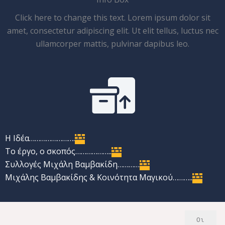
Click here to change this text. Lorem ipsum dolor sit
amet, consectetur adipiscing elit. Ut elit tellus, luctus nec
ullamcorper mattis, pulvinar dapibus leo.
Η Ιδέα…………………….
Το έργο, ο σκοπός………………..
Συλλογές Μιχάλη Βαμβακίδη…………
Μιχάλης Βαμβακίδης & Κοινότητα Μαγικού………..
  Οι 