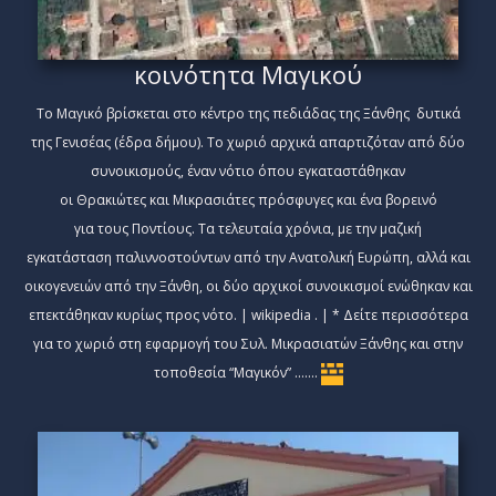
κοινότητα Μαγικού
Το Μαγικό βρίσκεται στο κέντρο της πεδιάδας της Ξάνθης δυτικά
της Γενισέας (έδρα δήμου). Το χωριό αρχικά απαρτιζόταν από δύο
συνοικισμούς, έναν νότιο όπου εγκαταστάθηκαν
οι Θρακιώτες και Μικρασιάτες πρόσφυγες και ένα βορεινό
για τους Ποντίους. Τα τελευταία χρόνια, με την μαζική
εγκατάσταση παλιννοστούντων από την Ανατολική Ευρώπη, αλλά και
οικογενειών από την Ξάνθη, οι δύο αρχικοί συνοικισμοί ενώθηκαν και
επεκτάθηκαν κυρίως προς νότο. | wikipedia . | * Δείτε περισσότερα
για το χωριό στη εφαρμογή του Συλ. Μικρασιατών Ξάνθης και στην
τοποθεσία “Μαγικόν” …….