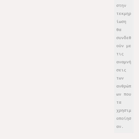
στην 
τεκμηρ
ίωση 
θα 
συνδεθ
ούν με 
τις 
αναμνή
σεις 
των 
ανθρώπ
ων που 
τα 
χρησιμ
οποίησ
αν.