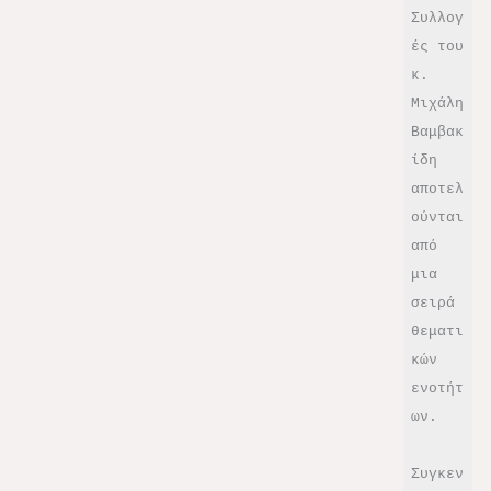
Συλλογ
ές του 
κ. 
Μιχάλη 
Βαμβακ
ίδη 
αποτελ
ούνται 
από 
μια 
σειρά 
θεματι
κών 
ενοτήτ
ων. 
Συγκεν