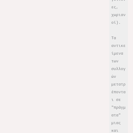
ες, 
χωριαν
οί).  
Τα 
αντικε
ίμενα 
των 
συλλογ
ών 
μετατρ
έποντα
ι σε 
"πράγμ
ατα" 
μιας 
και 